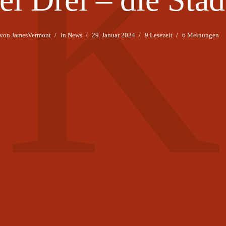
K
von
JamesVermont
in
News
29. Januar 2024
9 Lesezeit
6 Meinungen