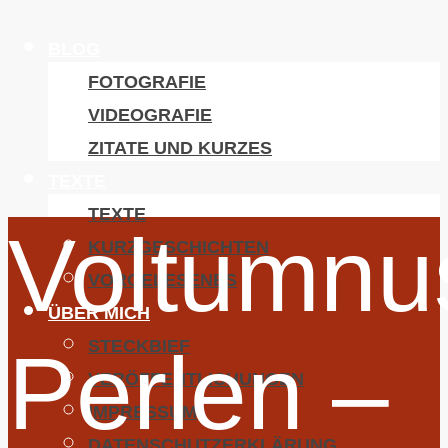
BLOG
FOTOGRAFIE
VIDEOGRAFIE
ZITATE UND KURZES
TEXTE
TEXTE
Voltumnu
KURZGESCHICHTEN
VORGELESENES
ÜBER MICH
STECKBIEF
Perlen –
VERÖFFENTLICHUNGEN
IMPRESSUM
DATENSCHUTZERKLÄRUNG