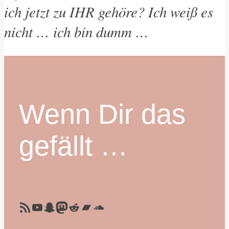
ich jetzt zu IHR gehöre? Ich weiß es
nicht … ich bin dumm …
Wenn Dir das
gefällt …
diesen Blog per RSS abonnieren
YouTube
Snapchat
Mastodon
James auf Reddit
Bandcamp
SoundCloud