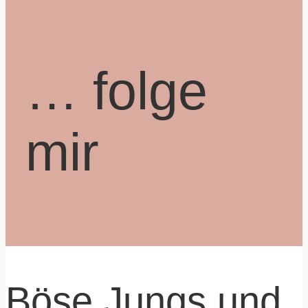
… folge
mir
Böse Jungs und