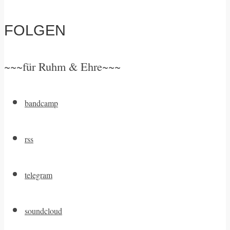
FOLGEN
~~~für Ruhm & Ehre~~~
bandcamp
rss
telegram
soundcloud