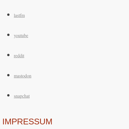
lastfm
youtube
reddit
mastodon
snapchat
IMPRESSUM