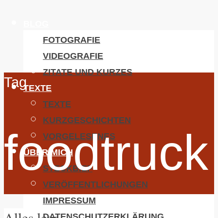
BLOG
FOTOGRAFIE
VIDEOGRAFIE
ZITATE UND KURZES
Tag
TEXTE
TEXTE
KURZGESCHICHTEN
foodtruck
VORGELESENES
ÜBER MICH
STECKBIEF
VERÖFFENTLICHUNGEN
IMPRESSUM
Alles leer.
DATENSCHUTZERKLÄRUNG