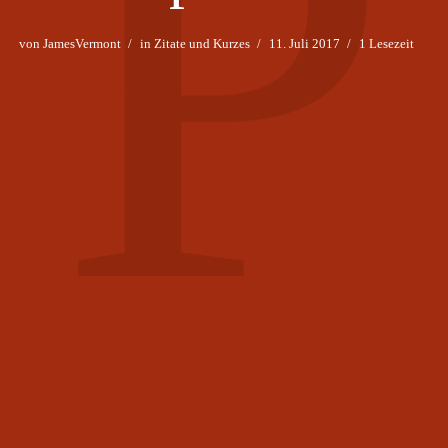
P
von
JamesVermont
in
Zitate und Kurzes
11. Juli 2017
1 Lesezeit