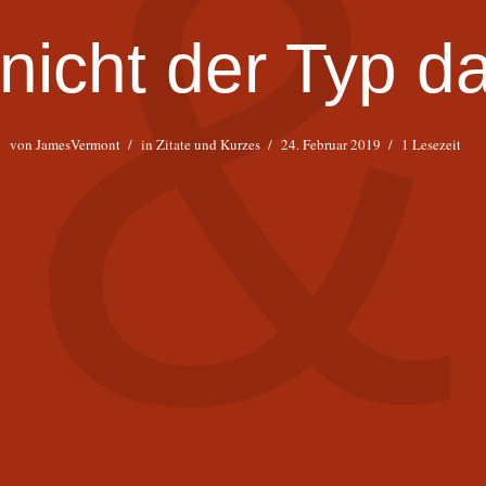
&
nicht der Typ da
von
JamesVermont
in
Zitate und Kurzes
24. Februar 2019
1 Lesezeit