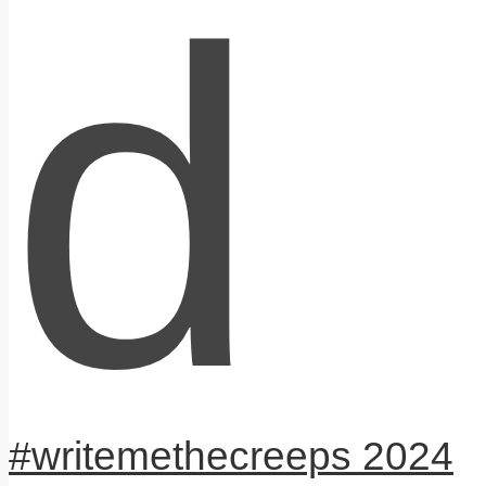
d
#writemethecreeps 2024