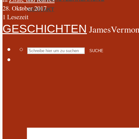
28. Oktober 2017
KONTAKT
1 Lesezeit
GESCHICHTEN
JamesVermont
SUCHE