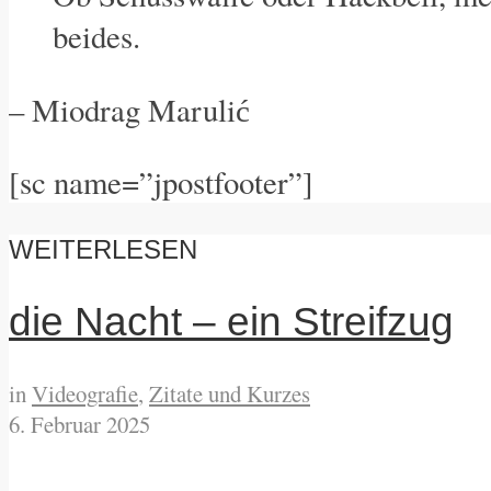
beides.
– Miodrag Maruli
ć
[sc name=”jpostfooter”]
WEITERLESEN
die Nacht – ein Streifzug
in
Videografie
,
Zitate und Kurzes
6. Februar 2025