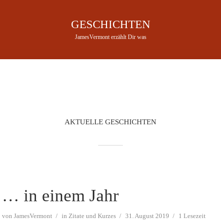
GESCHICHTEN
JamesVermont erzählt Dir was
AKTUELLE GESCHICHTEN
… in einem Jahr
von
JamesVermont
in
Zitate und Kurzes
31. August 2019
1 Lesezeit