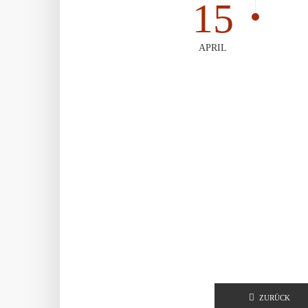
15
APRIL
Seitennu
ZURÜCK