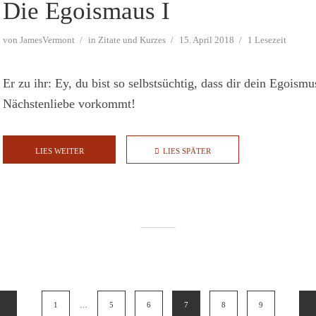
Die Egoismaus I
von
JamesVermont
in
Zitate und Kurzes
15. April 2018
1 Lesezeit
Er zu ihr: Ey, du bist so selbstsüchtig, dass dir dein Egoism
Nächstenliebe vorkommt!
LIES WEITER
LIES SPÄTER
mmerierung
1
…
5
6
7
8
9