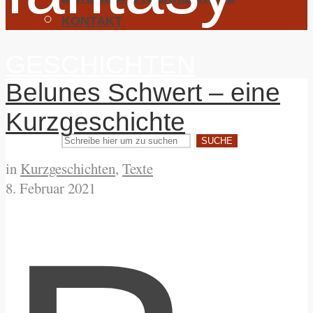
KONTAKT
GESCHICHTEN
Belunes Schwert – eine
JamesVermont erzählt Dir was
Kurzgeschichte
SUCHE
in
Kurzgeschichten
,
Texte
8. Februar 2021