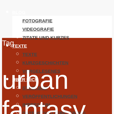
BLOG
FOTOGRAFIE
VIDEOGRAFIE
ZITATE UND KURZES
Tag
TEXTE
TEXTE
KURZGESCHICHTEN
urban
VORGELESENES
ÜBER MICH
STECKBIEF
VERÖFFENTLICHUNGEN
fantasy
IMPRESSUM
DATENSCHUTZERKLÄRUNG