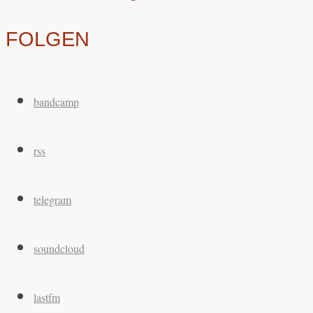
FOLGEN
bandcamp
rss
telegram
soundcloud
lastfm