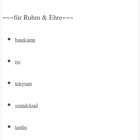
~~~für Ruhm & Ehre~~~
bandcamp
rss
telegram
soundcloud
lastfm